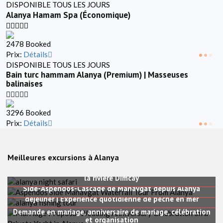
DISPONIBLE TOUS LES JOURS
Alanya Hamam Spa (Économique)
2478 Booked
Prix:
Détails
DISPONIBLE TOUS LES JOURS
Bain turc hammam Alanya (Premium) | Masseuses
balinaises
3296 Booked
Prix:
Détails
Meilleures excursions à Alanya
Safari nocturne à Alanya + Excursion en bateau + Dîner sur
la rivière Dimcay
Side-Aspendos-Cascade de Manavgat depuis Alanya
Excursion de pêche à Alanya avec bateau, équipement et
déjeuner | Expérience quotidienne de pêche en mer
Demande en mariage, anniversaire de mariage, célébration
et organisation
Excursions de rafting et expériences d’aventure au départ