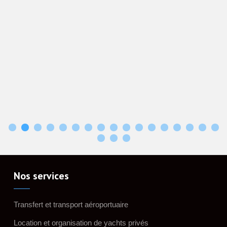
Excursi
depuis 
Nos services
Transfert et transport aéroportuaire
Location et organisation de yachts privés