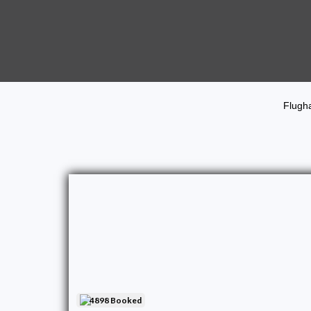
Flugha
4898 Booked