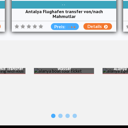
TÄGLICH VERFÜGBAR
Antalya Flughafen transfer von/nach
Mahmutlar
Details
Preis:
Alanya-Bootstour mit
Mittagessen, Getränken
safari –
und Schwimmen im klaren
it Transfer
Wasser
Alanya 