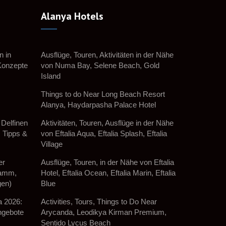
Alanya Hotels
n in
Ausflüge, Touren, Aktivitäten in der Nähe
Konzepte
von Numa Bay, Selene Beach, Gold
Island
Things to do Near Long Beach Resort
Alanya, Haydarpasha Palace Hotel
Delfinen
Aktivitäten, Touren, Ausflüge in der Nähe
, Tipps &
von Eftalia Aqua, Eftalia Splash, Eftalia
Village
er
Ausflüge, Touren, in der Nähe von Eftalia
ramm,
Hotel, Eftalia Ocean, Eftalia Marin, Eftalia
gen)
Blue
a 2026:
Activities, Tours, Things to Do Near
Angebote
Arycanda, Leodikya Kirman Premium,
Sentido Lycus Beach