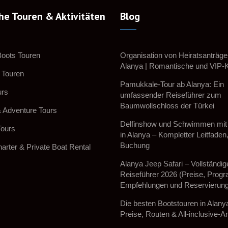
he Touren & Aktivitäten
Blog
Boots Touren
Organisation von Heiratsanträge
Alanya | Romantische und VIP-
 Touren
Pamukkale-Tour ab Alanya: Ein
urs
umfassender Reiseführer zum
Baumwollschloss der Türkei
 Adventure Tours
Delfinshow und Schwimmen mit 
Tours
in Alanya – Kompletter Leitfaden
Buchung
arter & Private Boat Rental
Alanya Jeep Safari – Vollständig
Reiseführer 2026 (Preise, Prog
Empfehlungen und Reservierun
Die besten Bootstouren in Alany
Preise, Routen & All-inclusive-