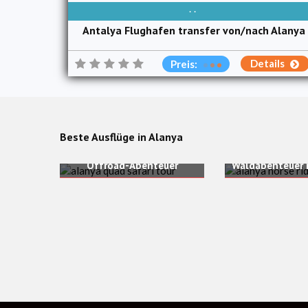
TÄGLICH VERFÜGBAR
Antalya Flughafen transfer von/nach Alanya
Details
Preis:
Beste Ausflüge in Alanya
Alanya Quad-Safari-Tour
mit Hotelabholung und
Alanya Reit
Offroad-Abenteuer
Waldabenteuer m
ri +
essen
luss