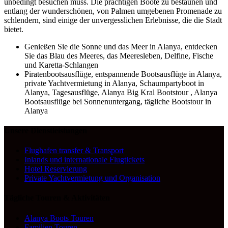
unbedingt besuchen muss. Die prächtigen Boote zu bestaunen und
entlang der wunderschönen, von Palmen umgebenen Promenade zu
schlendern, sind einige der unvergesslichen Erlebnisse, die die Stadt
bietet.
Genießen Sie die Sonne und das Meer in Alanya, entdecken
Sie das Blau des Meeres, das Meeresleben, Delfine, Fische
und Karetta-Schlangen
Piratenbootsausflüge, entspannende Bootsausflüge in Alanya,
private Yachtvermietung in Alanya, Schaumpartyboot in
Alanya, Tagesausflüge, Alanya Big Kral Bootstour , Alanya
Bootsausflüge bei Sonnenuntergang, tägliche Bootstour in
Alanya
Unsere Dienstleistungen
Flughafen transfer & Transport
Inlands und internationale Flugtickets
Hotel Reservierung
Private Yachtvermietung und Organisation
Tägliche Touren & Aktivitäten
Alanya Boots Touren
Familien Touren