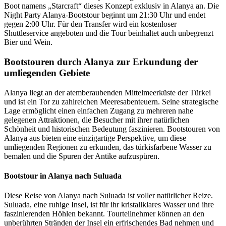
Boot namens „Starcraft“ dieses Konzept exklusiv in Alanya an. Die
Night Party Alanya-Bootstour beginnt um 21:30 Uhr und endet
gegen 2:00 Uhr. Für den Transfer wird ein kostenloser
Shuttleservice angeboten und die Tour beinhaltet auch unbegrenzt
Bier und Wein.
Bootstouren durch Alanya zur Erkundung der
umliegenden Gebiete
Alanya liegt an der atemberaubenden Mittelmeerküste der Türkei
und ist ein Tor zu zahlreichen Meeresabenteuern. Seine strategische
Lage ermöglicht einen einfachen Zugang zu mehreren nahe
gelegenen Attraktionen, die Besucher mit ihrer natürlichen
Schönheit und historischen Bedeutung faszinieren. Bootstouren von
Alanya aus bieten eine einzigartige Perspektive, um diese
umliegenden Regionen zu erkunden, das türkisfarbene Wasser zu
bemalen und die Spuren der Antike aufzuspüren.
Bootstour in Alanya nach Suluada
Diese Reise von Alanya nach Suluada ist voller natürlicher Reize.
Suluada, eine ruhige Insel, ist für ihr kristallklares Wasser und ihre
faszinierenden Höhlen bekannt. Tourteilnehmer können an den
unberührten Stränden der Insel ein erfrischendes Bad nehmen und