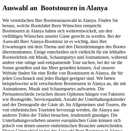
Auswahl an Bootstouren in Alanya
Wir vereinfachen Ihre Bootstourauswahl in Alanya. Finden Sie
heraus, welche Bootsfahrt Ihren Wünschen entspricht.
Bootstouren in Alanya haben sich weiterentwickelt, um den
vielfältigen Wünschen unserer Gäste gerecht zu werden. Bei der
Auswahl Ihrer Alanya-Bootstour ist es wichtig, dass Ihre
Erwartungen mit dem Thema und den Dienstleistungen des Bootes
übereinstimmen. Einige entscheiden sich vielleicht für ein lebhaftes
Bootserlebnis mit Musik, Schaumpartys und Animationen, während
andere eine ruhige und entspannende Tour suchen, bei der sie die
Sonne genießen und das Meer genießen können. Auf unserer
Website finden Sie eine Reihe von Bootstouren in Alanya, die für
jeden Geschmack und jedes Budget geeignet sind. Wir bieten
beispielsweise acht verschiedene Bootstouren in Alanya an, die mit
Animationen, Musik und Schaumpartys aufwarten. Die
Preisunterschiede zwischen diesen Optionen hängen von Faktoren
wie Bootsgröße, Servicequalität, Anzahl der Unterhaltungskünstler
und der Demografie der Gäste ab. Im Allgemeinen sind Touren, die
von einheimischen Touristen bevorzugt werden, die Alanya aus
anderen Teilen der Türkei besuchen, tendenziell günstiger. Die
Unterhaltungsvorlieben unserer europäischen Gäste können sich
jedoch von denen unserer einheimischen Besucher unterscheiden.
Dieser Unterschied ist bei der Auswahl Ihrer Bootstour in Alanya