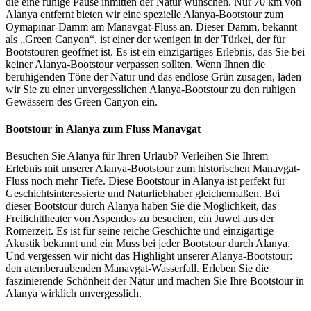
die eine ruhige Pause inmitten der Natur wünschen. Nur 70 km von
Alanya entfernt bieten wir eine spezielle Alanya-Bootstour zum
Oymapınar-Damm am Manavgat-Fluss an. Dieser Damm, bekannt
als „Green Canyon“, ist einer der wenigen in der Türkei, der für
Bootstouren geöffnet ist. Es ist ein einzigartiges Erlebnis, das Sie bei
keiner Alanya-Bootstour verpassen sollten. Wenn Ihnen die
beruhigenden Töne der Natur und das endlose Grün zusagen, laden
wir Sie zu einer unvergesslichen Alanya-Bootstour zu den ruhigen
Gewässern des Green Canyon ein.
Bootstour in Alanya zum Fluss Manavgat
Besuchen Sie Alanya für Ihren Urlaub? Verleihen Sie Ihrem
Erlebnis mit unserer Alanya-Bootstour zum historischen Manavgat-
Fluss noch mehr Tiefe. Diese Bootstour in Alanya ist perfekt für
Geschichtsinteressierte und Naturliebhaber gleichermaßen. Bei
dieser Bootstour durch Alanya haben Sie die Möglichkeit, das
Freilichttheater von Aspendos zu besuchen, ein Juwel aus der
Römerzeit. Es ist für seine reiche Geschichte und einzigartige
Akustik bekannt und ein Muss bei jeder Bootstour durch Alanya.
Und vergessen wir nicht das Highlight unserer Alanya-Bootstour:
den atemberaubenden Manavgat-Wasserfall. Erleben Sie die
faszinierende Schönheit der Natur und machen Sie Ihre Bootstour in
Alanya wirklich unvergesslich.