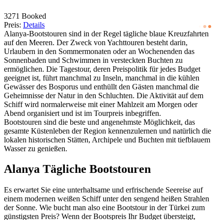
3271 Booked
Preis:
Details
Alanya-Bootstouren sind in der Regel tägliche blaue Kreuzfahrten
auf den Meeren. Der Zweck von Yachttouren besteht darin,
Urlaubern in den Sommermonaten oder an Wochenenden das
Sonnenbaden und Schwimmen in versteckten Buchten zu
ermöglichen. Die Tagestour, deren Preispolitik für jedes Budget
geeignet ist, führt manchmal zu Inseln, manchmal in die kühlen
Gewässer des Bosporus und enthüllt den Gästen manchmal die
Geheimnisse der Natur in den Schluchten. Die Aktivität auf dem
Schiff wird normalerweise mit einer Mahlzeit am Morgen oder
Abend organisiert und ist im Tourpreis inbegriffen.
Bootstouren sind die beste und angenehmste Möglichkeit, das
gesamte Küstenleben der Region kennenzulernen und natürlich die
lokalen historischen Stätten, Archipele und Buchten mit tiefblauem
Wasser zu genießen.
Alanya Tägliche Bootstouren
Es erwartet Sie eine unterhaltsame und erfrischende Seereise auf
einem modernen weißen Schiff unter den sengend heißen Strahlen
der Sonne. Wie bucht man also eine Bootstour in der Türkei zum
günstigsten Preis? Wenn der Bootspreis Ihr Budget übersteigt,