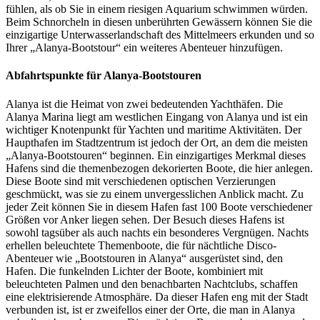
fühlen, als ob Sie in einem riesigen Aquarium schwimmen würden.
Beim Schnorcheln in diesen unberührten Gewässern können Sie die
einzigartige Unterwasserlandschaft des Mittelmeers erkunden und so
Ihrer „Alanya-Bootstour“ ein weiteres Abenteuer hinzufügen.
Abfahrtspunkte für Alanya-Bootstouren
Alanya ist die Heimat von zwei bedeutenden Yachthäfen. Die
Alanya Marina liegt am westlichen Eingang von Alanya und ist ein
wichtiger Knotenpunkt für Yachten und maritime Aktivitäten. Der
Haupthafen im Stadtzentrum ist jedoch der Ort, an dem die meisten
„Alanya-Bootstouren“ beginnen. Ein einzigartiges Merkmal dieses
Hafens sind die themenbezogen dekorierten Boote, die hier anlegen.
Diese Boote sind mit verschiedenen optischen Verzierungen
geschmückt, was sie zu einem unvergesslichen Anblick macht. Zu
jeder Zeit können Sie in diesem Hafen fast 100 Boote verschiedener
Größen vor Anker liegen sehen. Der Besuch dieses Hafens ist
sowohl tagsüber als auch nachts ein besonderes Vergnügen. Nachts
erhellen beleuchtete Themenboote, die für nächtliche Disco-
Abenteuer wie „Bootstouren in Alanya“ ausgerüstet sind, den
Hafen. Die funkelnden Lichter der Boote, kombiniert mit
beleuchteten Palmen und den benachbarten Nachtclubs, schaffen
eine elektrisierende Atmosphäre. Da dieser Hafen eng mit der Stadt
verbunden ist, ist er zweifellos einer der Orte, die man in Alanya