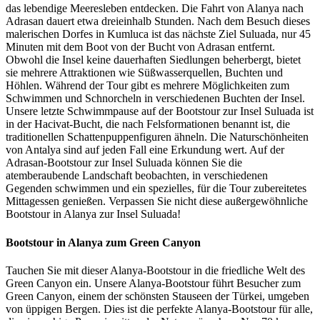
das lebendige Meeresleben entdecken. Die Fahrt von Alanya nach
Adrasan dauert etwa dreieinhalb Stunden. Nach dem Besuch dieses
malerischen Dorfes in Kumluca ist das nächste Ziel Suluada, nur 45
Minuten mit dem Boot von der Bucht von Adrasan entfernt.
Obwohl die Insel keine dauerhaften Siedlungen beherbergt, bietet
sie mehrere Attraktionen wie Süßwasserquellen, Buchten und
Höhlen. Während der Tour gibt es mehrere Möglichkeiten zum
Schwimmen und Schnorcheln in verschiedenen Buchten der Insel.
Unsere letzte Schwimmpause auf der Bootstour zur Insel Suluada ist
in der Hacivat-Bucht, die nach Felsformationen benannt ist, die
traditionellen Schattenpuppenfiguren ähneln. Die Naturschönheiten
von Antalya sind auf jeden Fall eine Erkundung wert. Auf der
Adrasan-Bootstour zur Insel Suluada können Sie die
atemberaubende Landschaft beobachten, in verschiedenen
Gegenden schwimmen und ein spezielles, für die Tour zubereitetes
Mittagessen genießen. Verpassen Sie nicht diese außergewöhnliche
Bootstour in Alanya zur Insel Suluada!
Bootstour in Alanya zum Green Canyon
Tauchen Sie mit dieser Alanya-Bootstour in die friedliche Welt des
Green Canyon ein. Unsere Alanya-Bootstour führt Besucher zum
Green Canyon, einem der schönsten Stauseen der Türkei, umgeben
von üppigen Bergen. Dies ist die perfekte Alanya-Bootstour für alle,