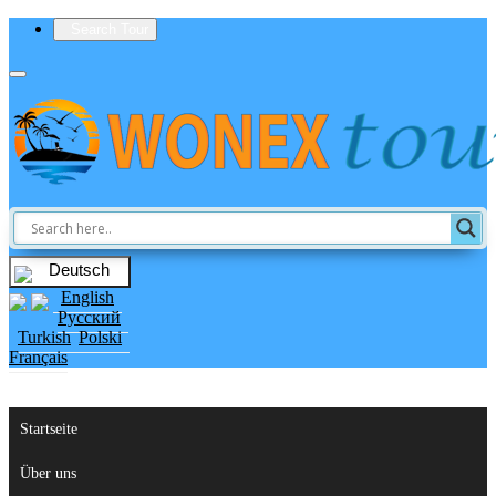
Search Tour
Deutsch
English
Русский
Turkish
Polski
Français
Startseite
Über uns