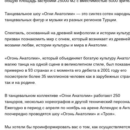
общую площадь застройки 25000 м2 с вместимостью 5000 зрите
Танцевальное шоу «Огни Анатолии» — это синтез сотен народн
танцевальных фигур и музыки из разных регионов Турции.
Спектакль, основанный на древней мифологии и истории культу
призван познакомить мир с огнем, который возникает из древней
мозаики любви, истории культуры и мира в Анатолии.
«Огонь Анатолии», который объединяет богатую культуру Анато
магию танца на одной сцене в великолепном стиле, был показан
примерно в 93 странах и с момента его дебюта в 2001 году его
посмотрели более 35 миллионов человек как в зарубежных стра
так и на родине.
В танцевальном коллективе «Огни Анатолии» работают 250
танцоров, несколько хореографов и другой технический персона
Ежегодно в период с апреля по ноябрь на арене Аспендос в Ан
поочередно проводятся шоу «Огонь Анатолии» и «Троя».
Мы хотели бы проинформировать вас о том, как осуществляется