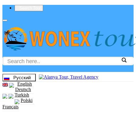
Search Tour
Русский
English
Deutsch
Turkish
Polski
Français