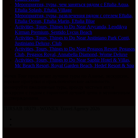
Мероприятия, туры, чем заняться рядом с Eftalia Aqua,
Eftalia Splash, Eftalia Village
Мероприятия, туры, развлечения рядом с отелем Eftalia,
Eftalia Ocean, Eftalia Marin, Eftalia Blue
Activities, Tours, Things to Do Near Arycanda, Leodikya
Kirman Premium, Sentido Lycus Beach
Activities, Tours, Things to Do Near Justiniano Park Conti,
Justiniano Deluxe, Club
Activities, Tours, Things to Do Near Pegasos Resort, Pegasos
Club, Pegasos Royal, Annabella Diamond, Wome Deluxe
Activities, Tours, Things to Do Near Saphir Hotel & Villas,
Mc Beach Resort, Royal Garden Beach, Hedef Resort & Spa
Wonex Tour предлагает лучшие туры по Аланье, экскурсии,
морские прогулки и приключенческие активности.
Бронируйте ежедневные туры, аренду частных яхт и
экскурсии с гидом с гарантией лучшей цены и мгновенным
подтверждением.
TURSAB 18379 - WONEX Travel Agency 2026