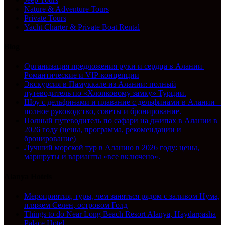
Nature & Adventure Tours
Private Tours
Yacht Charter & Private Boat Rental
Blog
Организация предложения руки и сердца в Алании |
Романтические и VIP-концепции
Экскурсия в Памуккале из Алании: полный
путеводитель по «Хлопковому замку» Турции.
Шоу с дельфинами и плавание с дельфинами в Алании –
полное руководство, советы и бронирование.
Полный путеводитель по сафари на джипах в Алании в
2026 году (цены, программа, рекомендации и
бронирование)
Лучший морской тур в Аланию в 2026 году: цены,
маршруты и варианты «все включено».
Alanya Hotels
Мероприятия, туры, чем заняться рядом с заливом Нума,
пляжем Селен, островом Голд
Things to do Near Long Beach Resort Alanya, Haydarpasha
Palace Hotel