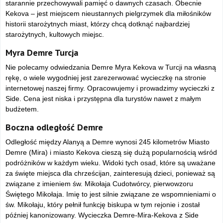
starannie przechowywali pamięć o dawnych czasach. Obecnie
Kekova – jest miejscem nieustannych pielgrzymek dla miłośników
historii starożytnych miast, którzy chcą dotknąć najbardziej
starożytnych, kultowych miejsc.
Myra Demre Turcja
Nie polecamy odwiedzania Demre Myra Kekova w Turcji na własną
rękę, o wiele wygodniej jest zarezerwować wycieczkę na stronie
internetowej naszej firmy. Opracowujemy i prowadzimy wycieczki z
Side. Cena jest niska i przystępna dla turystów nawet z małym
budżetem.
Boczna odległość Demre
Odległość między Alanyą a Demre wynosi 245 kilometrów
Miasto
Demre (Mira) i miasto Kekova cieszą się dużą popularnością wśród
podróżników w każdym wieku. Widoki tych osad, które są uważane
za święte miejsca dla chrześcijan, zainteresują dzieci, ponieważ są
związane z imieniem św. Mikołaja Cudotwórcy, pierwowzoru
Świętego Mikołaja. Imię to jest silnie związane ze wspomnieniami o
św. Mikołaju, który pełnił funkcję biskupa w tym rejonie i został
później kanonizowany. Wycieczka Demre-Mira-Kekova z Side