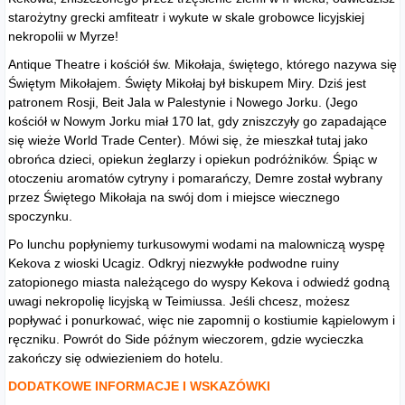
starożytny grecki amfiteatr i wykute w skale grobowce licyjskiej
nekropolii w Myrze!
Antique Theatre i kościół św. Mikołaja, świętego, którego nazywa się
Świętym Mikołajem. Święty Mikołaj był biskupem Miry. Dziś jest
patronem Rosji, Beit Jala w Palestynie i Nowego Jorku. (Jego
kościół w Nowym Jorku miał 170 lat, gdy zniszczyły go zapadające
się wieże World Trade Center). Mówi się, że mieszkał tutaj jako
obrońca dzieci, opiekun żeglarzy i opiekun podróżników. Śpiąc w
otoczeniu aromatów cytryny i pomarańczy, Demre został wybrany
przez Świętego Mikołaja na swój dom i miejsce wiecznego
spoczynku.
Po lunchu popłyniemy turkusowymi wodami na malowniczą wyspę
Kekova z wioski Ucagiz. Odkryj niezwykłe podwodne ruiny
zatopionego miasta należącego do wyspy Kekova i odwiedź godną
uwagi nekropolię licyjską w Teimiussa. Jeśli chcesz, możesz
popływać i ponurkować, więc nie zapomnij o kostiumie kąpielowym i
ręczniku. Powrót do Side późnym wieczorem, gdzie wycieczka
zakończy się odwiezieniem do hotelu.
DODATKOWE INFORMACJE I WSKAZÓWKI