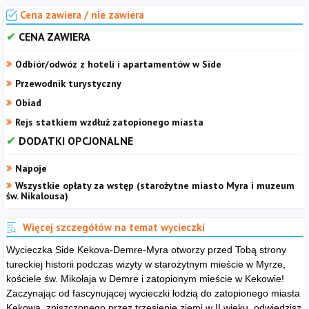
Cena zawiera / nie zawiera
CENA ZAWIERA
Odbiór/odwóz z hoteli i apartamentów w Side
Przewodnik turystyczny
Obiad
Rejs statkiem wzdłuż zatopionego miasta
DODATKI OPCJONALNE
Napoje
Wszystkie opłaty za wstęp (starożytne miasto Myra i muzeum
św. Nikalousa)
Więcej szczegółów na temat wycieczki
Wycieczka Side Kekova-Demre-Myra otworzy przed Tobą strony
tureckiej historii podczas wizyty w starożytnym mieście w Myrze,
kościele św. Mikołaja w Demre i zatopionym mieście w Kekowie!
Zaczynając od fascynującej wycieczki łodzią do zatopionego miasta
Kekowa, zniszczonego przez trzęsienie ziemi w II wieku, odwiedzisz