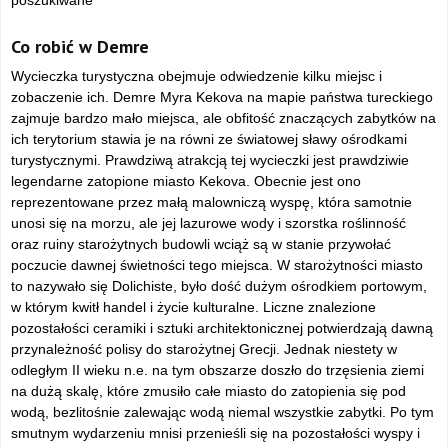
poszukiwane
Co robić w Demre
Wycieczka turystyczna obejmuje odwiedzenie kilku miejsc i
zobaczenie ich. Demre Myra Kekova na mapie państwa tureckiego
zajmuje bardzo mało miejsca, ale obfitość znaczących zabytków na
ich terytorium stawia je na równi ze światowej sławy ośrodkami
turystycznymi. Prawdziwą atrakcją tej wycieczki jest prawdziwie
legendarne zatopione miasto Kekova. Obecnie jest ono
reprezentowane przez małą malowniczą wyspę, która samotnie
unosi się na morzu, ale jej lazurowe wody i szorstka roślinność
oraz ruiny starożytnych budowli wciąż są w stanie przywołać
poczucie dawnej świetności tego miejsca.
W starożytności miasto
to nazywało się Dolichiste, było dość dużym ośrodkiem portowym,
w którym kwitł handel i życie kulturalne. Liczne znalezione
pozostałości ceramiki i sztuki architektonicznej potwierdzają dawną
przynależność polisy do starożytnej Grecji. Jednak niestety w
odległym II wieku n.e. na tym obszarze doszło do trzęsienia ziemi
na dużą skalę, które zmusiło całe miasto do zatopienia się pod
wodą, bezlitośnie zalewając wodą niemal wszystkie zabytki. Po tym
smutnym wydarzeniu mnisi przenieśli się na pozostałości wyspy i