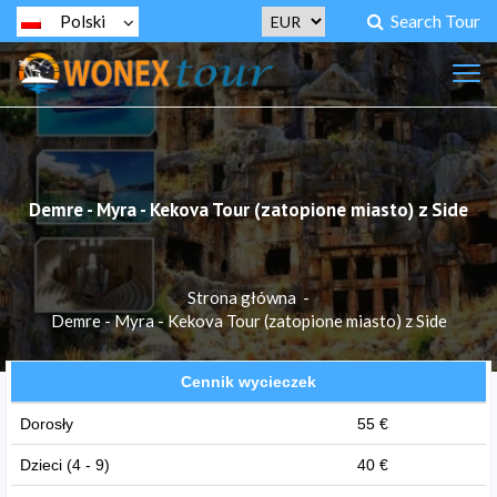
Search Tour
Polski
Demre - Myra - Kekova Tour (zatopione miasto) z Side
Strona główna
-
Demre - Myra - Kekova Tour (zatopione miasto) z Side
Cennik wycieczek
Dorosły
55 €
Dzieci (4 - 9)
40 €